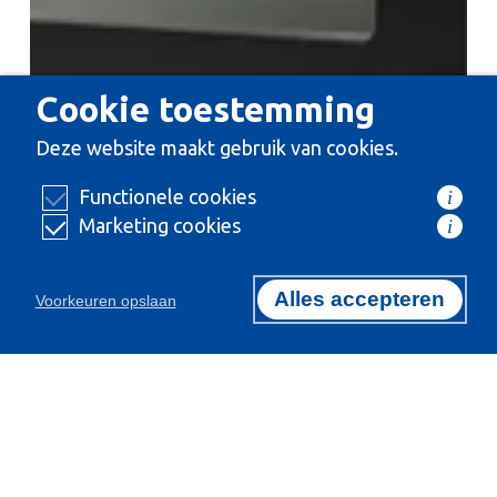
Cookie toestemming
Deze website maakt gebruik van cookies.
Functionele cookies
i
Marketing cookies
i
Bolarus Pro Seasoning
Alles accepteren
Voorkeuren opslaan
Bolarus
Pro
Food