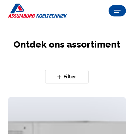
Skip
Menu
to
Close
main
Menu
content
Ontdek ons assortiment
Filter
Bolarus
Zoe