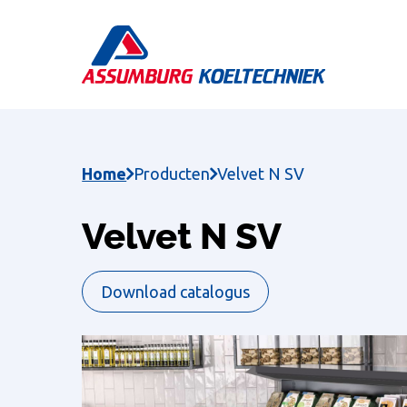
Skip
to
main
content
Home
Producten
Velvet N SV
Velvet N SV
Download catalogus