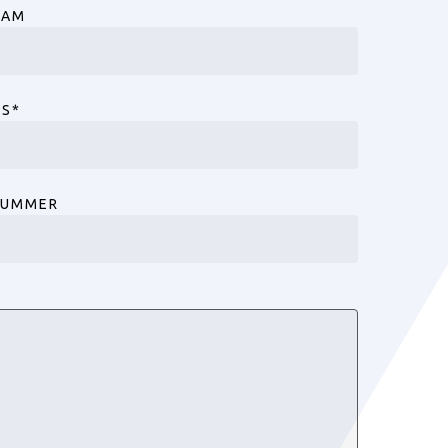
AAM
ES
*
NUMMER