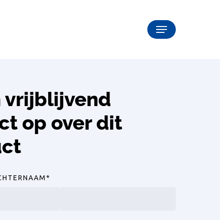
Menu
vrijblijvend
ct op over dit
ct
CHTERNAAM
*
Achternaam