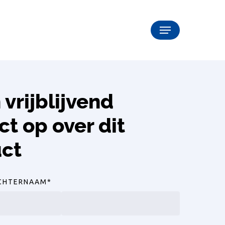
Menu
vrijblijvend
ct op over dit
ct
CHTERNAAM
*
Achternaam