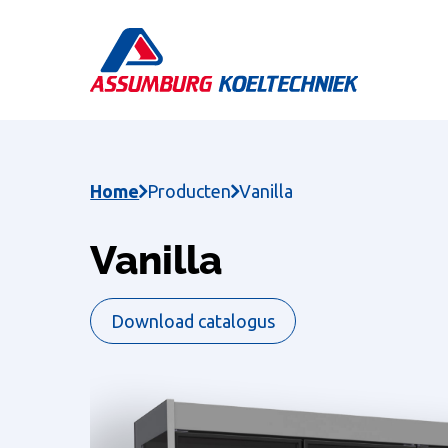
Skip
to
main
content
Home
Producten
Vanilla
Vanilla
Download catalogus