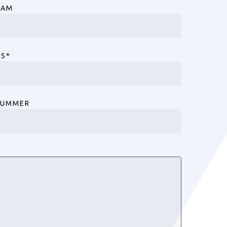
AAM
ES
*
NUMMER