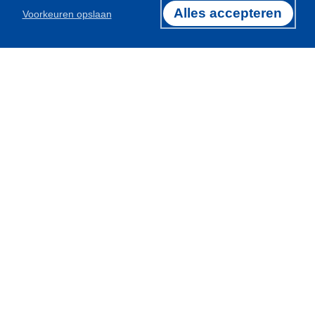
Alles accepteren
Voorkeuren opslaan
Certificeringen
Exclusief importeur van
Deelnemer van