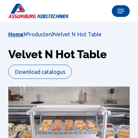
Skip
Menu
to
Close
main
Menu
content
Home
Producten
Velvet N Hot Table
Velvet N Hot Table
Download catalogus