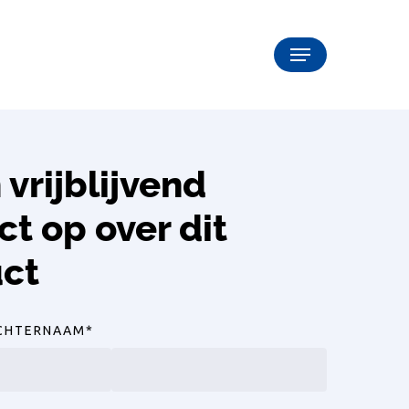
Menu
vrijblijvend
ct op over dit
ct
CHTERNAAM
*
Achternaam