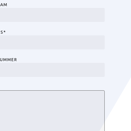
AAM
ES
*
NUMMER