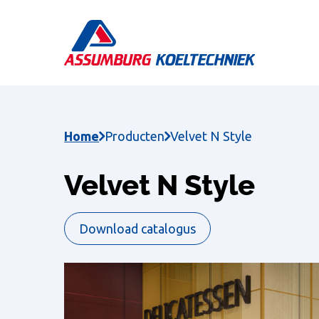
Skip
to
main
content
Home
Producten
Velvet N Style
Velvet N Style
Download catalogus