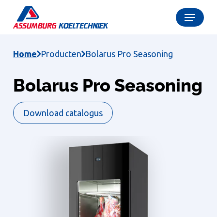
Skip
Menu
to
Close
main
Menu
content
Home
Producten
Bolarus Pro Seasoning
Bolarus Pro Seasoning
Download catalogus