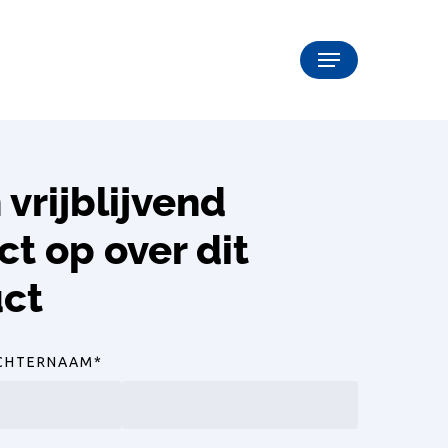
Menu
vrijblijvend
ct op over dit
ct
CHTERNAAM
*
Achternaam