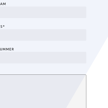
AAM
ES
*
NUMMER