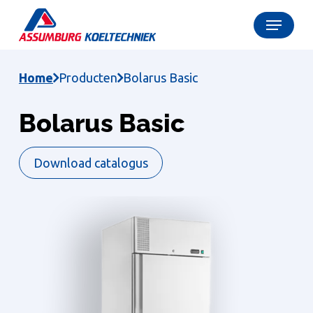
Skip
Menu
to
Close
main
Menu
content
Home
Producten
Bolarus Basic
Bolarus Basic
Download catalogus