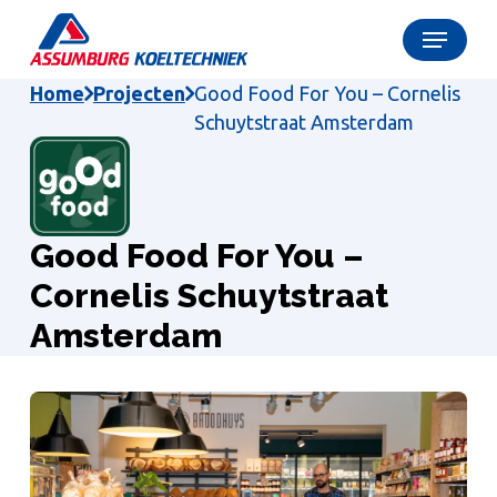
Skip
Menu
to
Close
main
Home
Projecten
Good Food For You – Cornelis
Menu
content
Schuytstraat Amsterdam
Good Food For You –
Cornelis Schuytstraat
Amsterdam