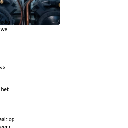
ledig
euwe
gas
 het
aait op
steem