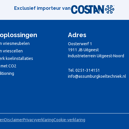
Exclusief importeur van
oplossingen
Adres
en vriesmeubelen
Oosterwerf 1
1911 JB Uitgeest
n vriescellen
Industrieterrein Uitgeest-Noord
k koelinstallaties
 met CO2
Tel. 0251-314151
itioning
info@assumburgkoeltechniek.nl
den
Disclaimer
Privacyverklaring
Cookie-verklaring