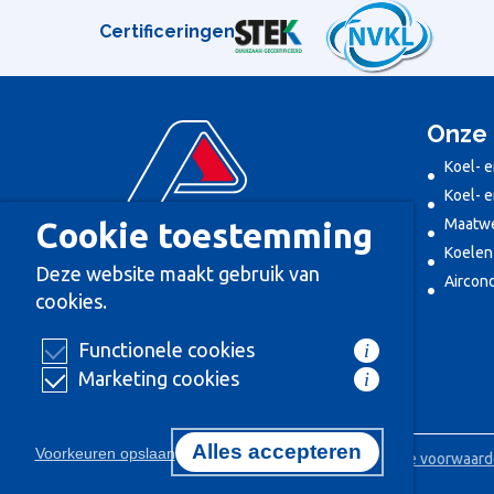
Certificeringen
Onze 
Koel- 
Koel- e
Maatwer
Cookie toestemming
Koelen
Deze website maakt gebruik van
Aircond
cookies.
Functionele cookies
i
Marketing cookies
i
Alles accepteren
Voorkeuren opslaan
© 2025 Alle rechten voorbehouden.
Algemene voorwaar