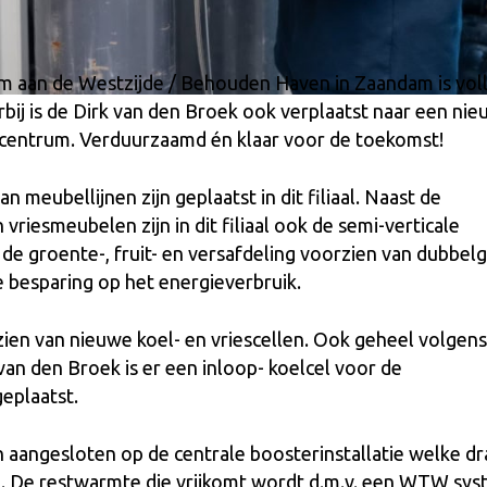
m aan de Westzijde / Behouden Haven in Zaandam is vol
bij is de Dirk van den Broek ook verplaatst naar een ni
elcentrum. Verduurzaamd én klaar voor de toekomst!
 meubellijnen zijn geplaatst in dit filiaal. Naast de
riesmeubelen zijn in dit filiaal ook de semi-verticale
e groente-, fruit- en versafdeling voorzien van dubbel
e besparing op het energieverbruik.
orzien van nieuwe koel- en vriescellen. Ook geheel volgens
van den Broek is er een inloop- koelcel voor de
eplaatst.
jn aangesloten op de centrale boosterinstallatie welke dr
 De restwarmte die vrijkomt wordt d.m.v. een WTW sy