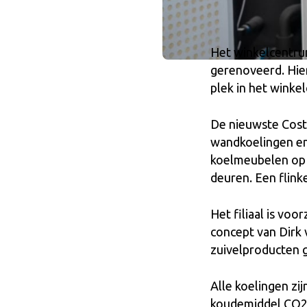
Het winkelcentru
gerenoveerd. Hier
plek in het wink
De nieuwste Costan
wandkoelingen en v
koelmeubelen op d
deuren. Een flink
Het filiaal is vo
concept van Dirk 
zuivelproducten g
Alle koelingen zi
koudemiddel CO2.