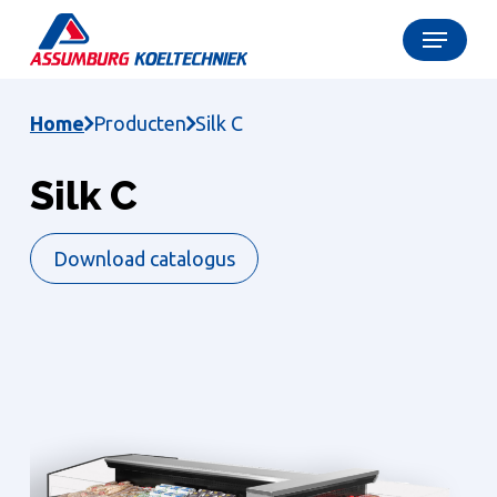
Skip
Menu
to
Close
main
Menu
content
Home
Producten
Silk C
Silk C
Download catalogus