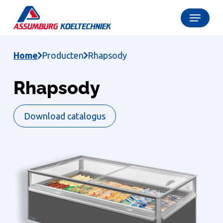
Skip
Menu
to
Close
main
Menu
content
Home
Producten
Rhapsody
Rhapsody
Download catalogus