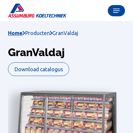
Skip
Menu
to
Close
main
Menu
content
Home
Producten
GranValdaj
GranValdaj
Download catalogus