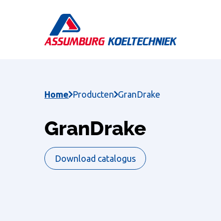
Skip
to
main
content
Home
Producten
GranDrake
GranDrake
Download catalogus