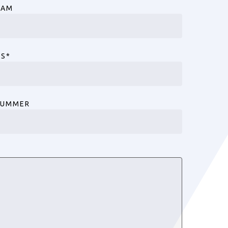
AAM
ES
*
NUMMER