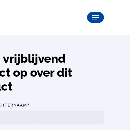
Menu
vrijblijvend
ct op over dit
ct
CHTERNAAM
*
Achternaam