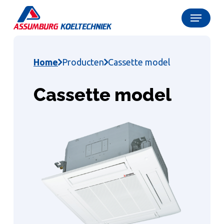
Skip
Menu
to
Close
main
Menu
content
Home
Producten
Cassette model
Cassette model